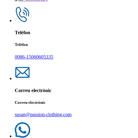
Telèfon
Telèfon
0086-15060605335
Correu electrònic
Correu electrònic
susan@passion-clothing.com