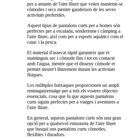
per a amants de l'aire lliure que volen mantenir-se
còmodes i secs mentre gaudeixen de les seves
activitats preferides.
Aquest tipus de pantalons curts per a homes són
perfectes per a escalada, senderisme i càmping a
l'aire lliure, així com per a esports aquàtics com el
caiac i la pesca.
El material d'assecat ràpid garanteix que et
mantinguis sec i còmode fins i tot en contacte
amb l'aigua, mentre que el disseny còmode et
permet moure't lliurement durant les activitats
físiques.
Les múltiples butxaques proporcionen un ampli
emmagatzematge per a tots els vostres objectes
essencials, cosa que fa que aquests pantalons
curts siguin perfectes per a viatges i aventures a
l'aire lliure.
En general, aquests pantalons curts són una gran
opció per a qualsevol entusiasta de l'aire lliure
que busqui uns pantalons curts còmodes,
flexibles i duradors.