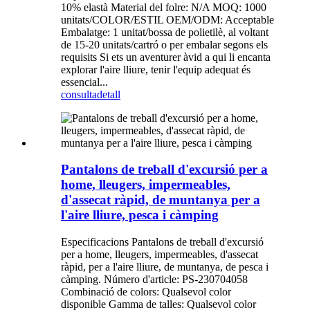
10% elastà Material del folre: N/A MOQ: 1000
unitats/COLOR/ESTIL OEM/ODM: Acceptable
Embalatge: 1 unitat/bossa de polietilè, al voltant
de 15-20 unitats/cartró o per embalar segons els
requisits Si ets un aventurer àvid a qui li encanta
explorar l'aire lliure, tenir l'equip adequat és
essencial...
consulta
detall
Pantalons de treball d'excursió per a
home, lleugers, impermeables,
d'assecat ràpid, de muntanya per a
l'aire lliure, pesca i càmping
Especificacions Pantalons de treball d'excursió
per a home, lleugers, impermeables, d'assecat
ràpid, per a l'aire lliure, de muntanya, de pesca i
càmping. Número d'article: PS-230704058
Combinació de colors: Qualsevol color
disponible Gamma de talles: Qualsevol color