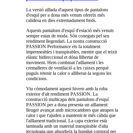
La versió aïllada d'aquest tipus de pantalons
d'esquí per a dona més venuts ofereix més
calidesa en dies extremadament freds.
Aquests pantalons d'esquí d'estació més venuts
sempre estan de moda. Són coneguts pel seu
rendiment llegendari. La nostra construcció
PASSION Performance els fa totalment
impermeables i transpirables, mentre que el teixit
elàstic bidireccional et dóna llibertat de
moviment. Hem combinat l'aïllament i les
cremalleres de ventilació a les cuixes perquè
puguis retenir la calor o alliberar-la segons les
condicions.
Viu còmodament aquest hivern amb la roba
exterior d'alt rendiment PASSION. La
construcció multicapa dels pantalons d'esquí
PASSION per a dona presenta un aïllament
lleuger avançat amb microcambres que atrapen la
calor i que t'ajuden a mantenir-te més càlida que
l'aïllament tradicional. La capa exterior està
laminada amb un material transpirable d'alta
tecnologia que absorbeix la humitat corporal per