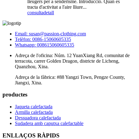
lleugers per a senderisme. Introducció. Quan es
tracta d'activitat a l'aire lliure...
consulta
detall
Email: susan@passion-clothing.com
Telèfon: 0086-15060605335
Whatsapp: 008615060605335
Adreça de l'oficina: Núm. 12 YuanXiang Rd, comunitat de
terracota, carrer Golden Dragon, districte de Licheng,
Quanzhou, Xina.
Adreça de la fàbrica: #88 Yangzi Town, Pengze County,
Jiangxi, Xina.
productes
Jaqueta calefactada
Armilla calefactada
Dessuadora calefactada
Sudadera amb caputxa calefactable
ENLLAÇOS RÀPIDS