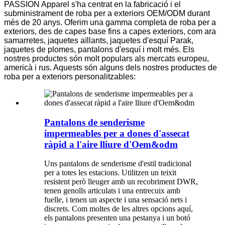
PASSION Apparel s'ha centrat en la fabricació i el
subministrament de roba per a exteriors OEM/ODM durant
més de 20 anys. Oferim una gamma completa de roba per a
exteriors, des de capes base fins a capes exteriors, com ara
samarretes, jaquetes aïllants, jaquetes d'esquí Parak,
jaquetes de plomes, pantalons d'esquí i molt més. Els
nostres productes són molt populars als mercats europeu,
americà i rus. Aquests són alguns dels nostres productes de
roba per a exteriors personalitzables:
Pantalons de senderisme
impermeables per a dones d'assecat
ràpid a l'aire lliure d'Oem&odm
Uns pantalons de senderisme d'estil tradicional
per a totes les estacions. Utilitzen un teixit
resistent però lleuger amb un recobriment DWR,
tenen genolls articulats i una entrecuix amb
fuelle, i tenen un aspecte i una sensació nets i
discrets. Com moltes de les altres opcions aquí,
els pantalons presenten una pestanya i un botó