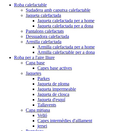
Roba calefactable
Sudadera amb caputxa calefactable
Jaqueta calefactada
Jaqueta calefactada per a home
Jaqueta calefactada per a dona
Pantalons calefactats
Dessuadora calefactada
Armilla calefactada
Armilla calefactada per a home
Armilla calefactable per a dona
Roba per a l'aire lliure
Capa base
Capes base actives
Jaquetes
Parkes
Jaqueta de ploma
Jaqueta impermeable
Jaqueta de closca
Jaqueta d'esquí
Tallavents
Capa mitjana
Velló
Capes intermèdies d'aïllament
jersei