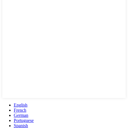
English
French
German
Portuguese
Spanish