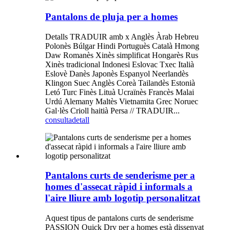
Pantalons de pluja per a homes
Detalls TRADUIR amb x Anglès Àrab Hebreu
Polonès Búlgar Hindi Portuguès Català Hmong
Daw Romanès Xinès simplificat Hongarès Rus
Xinès tradicional Indonesi Eslovac Txec Italià
Eslovè Danès Japonès Espanyol Neerlandès
Klingon Suec Anglès Coreà Tailandès Estonià
Letó Turc Finès Lituà Ucraïnès Francès Malai
Urdú Alemany Maltès Vietnamita Grec Noruec
Gal·lès Crioll haitià Persa // TRADUIR...
consulta
detall
Pantalons curts de senderisme per a
homes d'assecat ràpid i informals a
l'aire lliure amb logotip personalitzat
Aquest tipus de pantalons curts de senderisme
PASSION Quick Dry per a homes està dissenyat