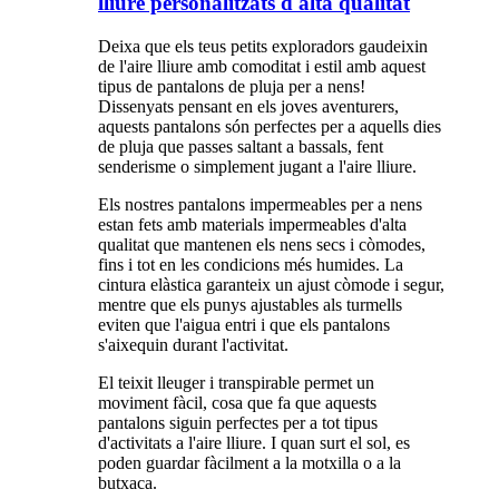
lliure personalitzats d'alta qualitat
Deixa que els teus petits exploradors gaudeixin
de l'aire lliure amb comoditat i estil amb aquest
tipus de pantalons de pluja per a nens!
Dissenyats pensant en els joves aventurers,
aquests pantalons són perfectes per a aquells dies
de pluja que passes saltant a bassals, fent
senderisme o simplement jugant a l'aire lliure.
Els nostres pantalons impermeables per a nens
estan fets amb materials impermeables d'alta
qualitat que mantenen els nens secs i còmodes,
fins i tot en les condicions més humides. La
cintura elàstica garanteix un ajust còmode i segur,
mentre que els punys ajustables als turmells
eviten que l'aigua entri i que els pantalons
s'aixequin durant l'activitat.
El teixit lleuger i transpirable permet un
moviment fàcil, cosa que fa que aquests
pantalons siguin perfectes per a tot tipus
d'activitats a l'aire lliure. I quan surt el sol, es
poden guardar fàcilment a la motxilla o a la
butxaca.