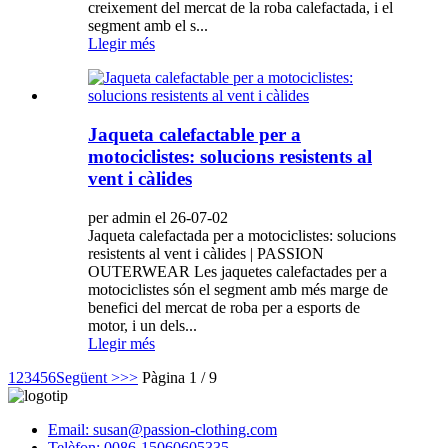
creixement del mercat de la roba calefactada, i el
segment amb el s...
Llegir més
Jaqueta calefactable per a
motociclistes: solucions resistents al
vent i càlides
per admin el 26-07-02
Jaqueta calefactada per a motociclistes: solucions
resistents al vent i càlides | PASSION
OUTERWEAR Les jaquetes calefactades per a
motociclistes són el segment amb més marge de
benefici del mercat de roba per a esports de
motor, i un dels...
Llegir més
1
2
3
4
5
6
Següent >
>>
Pàgina 1 / 9
Email: susan@passion-clothing.com
Telèfon: 0086-15060605335