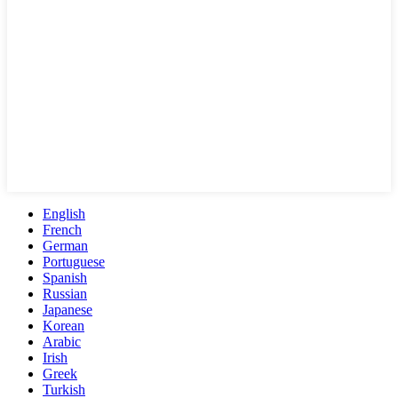
English
French
German
Portuguese
Spanish
Russian
Japanese
Korean
Arabic
Irish
Greek
Turkish