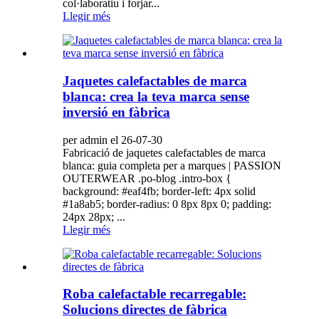
col·laboratiu i forjar...
Llegir més
Jaquetes calefactables de marca
blanca: crea la teva marca sense
inversió en fàbrica
per admin el 26-07-30
Fabricació de jaquetes calefactables de marca
blanca: guia completa per a marques | PASSION
OUTERWEAR .po-blog .intro-box {
background: #eaf4fb; border-left: 4px solid
#1a8ab5; border-radius: 0 8px 8px 0; padding:
24px 28px; ...
Llegir més
Roba calefactable recarregable:
Solucions directes de fàbrica