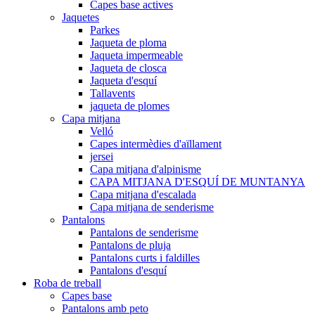
Capes base actives
Jaquetes
Parkes
Jaqueta de ploma
Jaqueta impermeable
Jaqueta de closca
Jaqueta d'esquí
Tallavents
jaqueta de plomes
Capa mitjana
Velló
Capes intermèdies d'aïllament
jersei
Capa mitjana d'alpinisme
CAPA MITJANA D'ESQUÍ DE MUNTANYA
Capa mitjana d'escalada
Capa mitjana de senderisme
Pantalons
Pantalons de senderisme
Pantalons de pluja
Pantalons curts i faldilles
Pantalons d'esquí
Roba de treball
Capes base
Pantalons amb peto