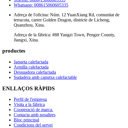
Whatsapp: 008615060605335
Adreça de l'oficina: Núm. 12 YuanXiang Rd, comunitat de
terracota, carrer Golden Dragon, districte de Licheng,
Quanzhou, Xina.
Adreça de la fàbrica: #88 Yangzi Town, Pengze County,
Jiangxi, Xina.
productes
Jaqueta calefactada
Armilla calefactada
Dessuadora calefactada
Sudadera amb caputxa calefactable
ENLLAÇOS RÀPIDS
Perfil de l'empresa
Visita a la fàbrica
Cooperació de marca.
Contacta amb nosaltres
Bloc principal
Condicions del servei