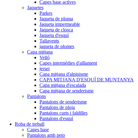
Capes base actives
Jaquetes
Parkes
Jaqueta de ploma
Jaqueta impermeable
Jaqueta de closca
Jaqueta d'esquí
Tallavents
jaqueta de plomes
Capa mitjana
Velló
Capes intermèdies d'aïllament
jersei
Capa mitjana d'alpinisme
CAPA MITJANA D'ESQUÍ DE MUNTANYA
Capa mitjana d'escalada
Capa mitjana de senderisme
Pantalons
Pantalons de senderisme
Pantalons de pluja
Pantalons curts i faldilles
Pantalons d'esquí
Roba de treball
Capes base
Pantalons amb peto