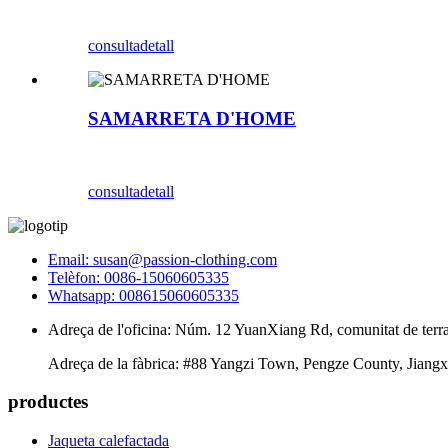
consulta
detall
SAMARRETA D'HOME
consulta
detall
Email: susan@passion-clothing.com
Telèfon: 0086-15060605335
Whatsapp: 008615060605335
Adreça de l'oficina: Núm. 12 YuanXiang Rd, comunitat de terra
Adreça de la fàbrica: #88 Yangzi Town, Pengze County, Jiangx
productes
Jaqueta calefactada