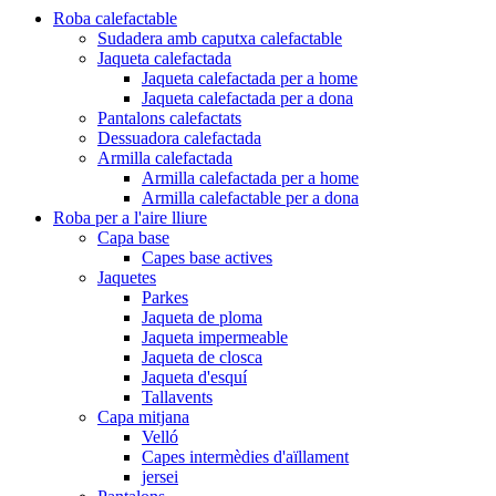
Roba calefactable
Sudadera amb caputxa calefactable
Jaqueta calefactada
Jaqueta calefactada per a home
Jaqueta calefactada per a dona
Pantalons calefactats
Dessuadora calefactada
Armilla calefactada
Armilla calefactada per a home
Armilla calefactable per a dona
Roba per a l'aire lliure
Capa base
Capes base actives
Jaquetes
Parkes
Jaqueta de ploma
Jaqueta impermeable
Jaqueta de closca
Jaqueta d'esquí
Tallavents
Capa mitjana
Velló
Capes intermèdies d'aïllament
jersei