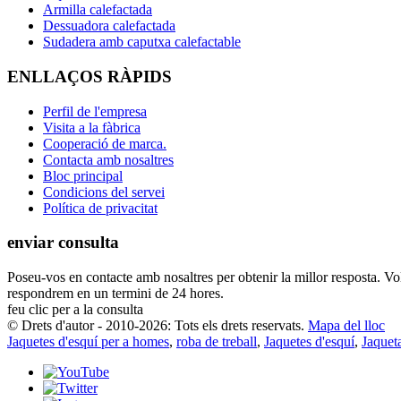
Armilla calefactada
Dessuadora calefactada
Sudadera amb caputxa calefactable
ENLLAÇOS RÀPIDS
Perfil de l'empresa
Visita a la fàbrica
Cooperació de marca.
Contacta amb nosaltres
Bloc principal
Condicions del servei
Política de privacitat
enviar consulta
Poseu-vos en contacte amb nosaltres per obtenir la millor resposta. Vo
respondrem en un termini de 24 hores.
feu clic per a la consulta
© Drets d'autor - 2010-2026: Tots els drets reservats.
Mapa del lloc
Jaquetes d'esquí per a homes
,
roba de treball
,
Jaquetes d'esquí
,
Jaquet