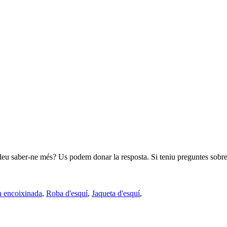
leu saber-ne més? Us podem donar la resposta. Si teniu preguntes sobre e
a encoixinada
,
Roba d'esquí
,
Jaqueta d'esquí
,