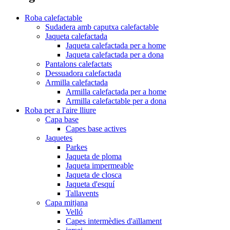
Roba calefactable
Sudadera amb caputxa calefactable
Jaqueta calefactada
Jaqueta calefactada per a home
Jaqueta calefactada per a dona
Pantalons calefactats
Dessuadora calefactada
Armilla calefactada
Armilla calefactada per a home
Armilla calefactable per a dona
Roba per a l'aire lliure
Capa base
Capes base actives
Jaquetes
Parkes
Jaqueta de ploma
Jaqueta impermeable
Jaqueta de closca
Jaqueta d'esquí
Tallavents
Capa mitjana
Velló
Capes intermèdies d'aïllament