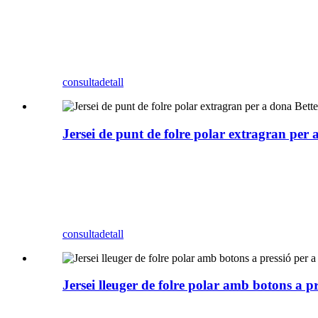
consulta
detall
Jersei de punt de folre polar extragran per 
consulta
detall
Jersei lleuger de folre polar amb botons a p