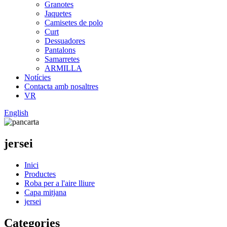
Granotes
Jaquetes
Camisetes de polo
Curt
Dessuadores
Pantalons
Samarretes
ARMILLA
Notícies
Contacta amb nosaltres
VR
English
jersei
Inici
Productes
Roba per a l'aire lliure
Capa mitjana
jersei
Categories