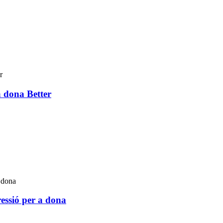
a dona Better
ressió per a dona