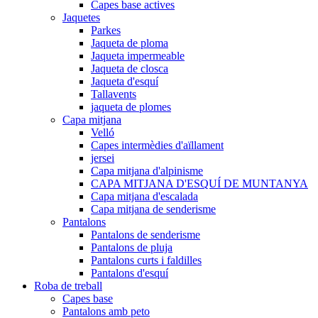
Capes base actives
Jaquetes
Parkes
Jaqueta de ploma
Jaqueta impermeable
Jaqueta de closca
Jaqueta d'esquí
Tallavents
jaqueta de plomes
Capa mitjana
Velló
Capes intermèdies d'aïllament
jersei
Capa mitjana d'alpinisme
CAPA MITJANA D'ESQUÍ DE MUNTANYA
Capa mitjana d'escalada
Capa mitjana de senderisme
Pantalons
Pantalons de senderisme
Pantalons de pluja
Pantalons curts i faldilles
Pantalons d'esquí
Roba de treball
Capes base
Pantalons amb peto